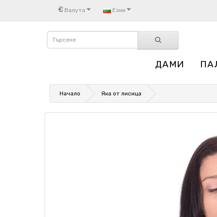
€
Валута
Език
ДАМИ
ПА
Начало
Яка от лисица