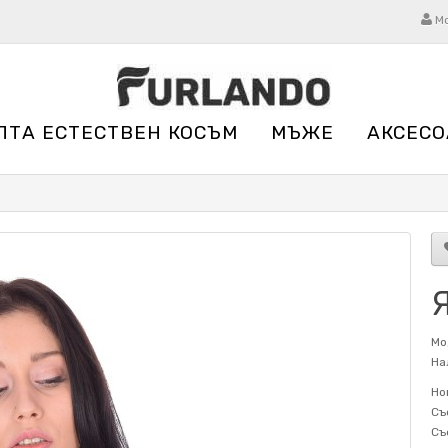
М
ЛТА ЕСТЕСТВЕН КОСЪМ
МЪЖЕ
АКСЕСО
Мо
На
Но
Съ
Съ