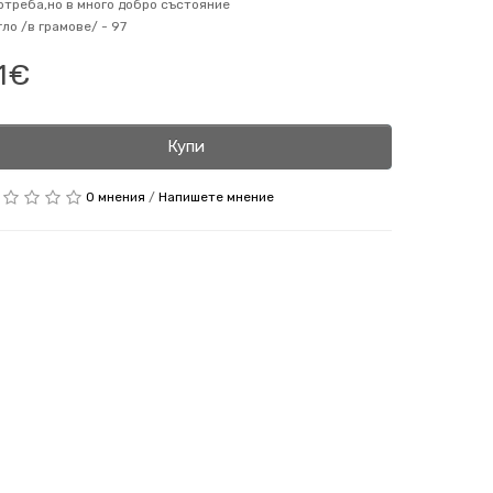
отреба,но в много добро състояние
гло /в грамове/ -
97
1€
Купи
0 мнения
/
Напишете мнение