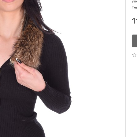
уп
Те
1