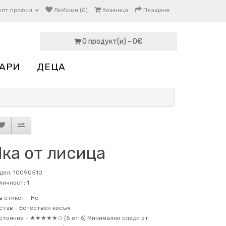
оят профил
Любими (0)
Кошница
Плащане
0 продукт(и) - 0€
АРИ
ДЕЦА
Яка от лисица
дел: 10090510
личност: 1
в етикет -
Не
став -
Естествен косъм
стояние -
★★★★★✩ (5 от 6) Минимални следи от