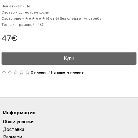
Нов етикет -
Не
Състав -
Естествен косъм
Състояние -
★★★★★★ (6 от 6) Без следи от употреба
Тегло /в грамове/ -
167
47€
Купи
0 мнения
/
Напишете мнение
Информация
Общи условия
Доставка
Размери