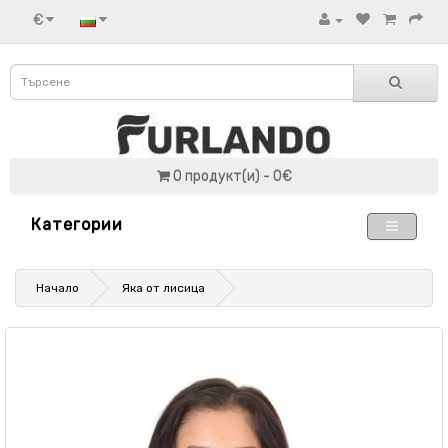
€
0 продукт(и) - 0€
Категории
Начало
Яка от лисица