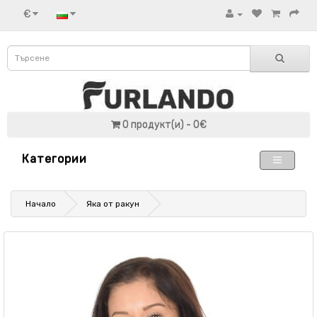
€
0 продукт(и) - 0€
Категории
Начало
Яка от ракун