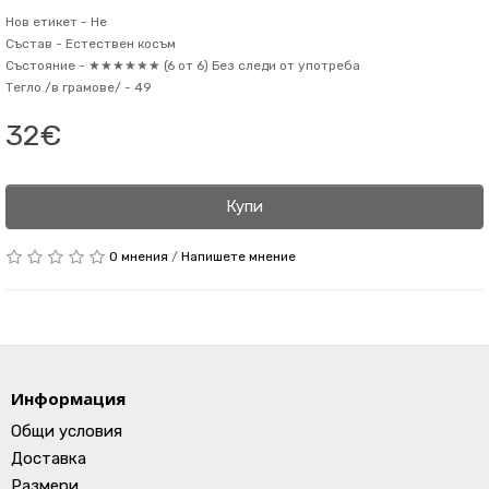
Нов етикет -
Не
Състав -
Естествен косъм
Състояние -
★★★★★★ (6 от 6) Без следи от употреба
Тегло /в грамове/ -
49
32€
Купи
0 мнения
/
Напишете мнение
Информация
Общи условия
Доставка
Размери