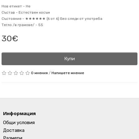
Нов етикет -
Не
Състав -
Естествен косъм
Състояние -
★★★★★★ (6 от 6) Без следи от употреба
Тегло /в грамове/ -
55
30€
Купи
0 мнения
/
Напишете мнение
Информация
Общи условия
Доставка
Размери