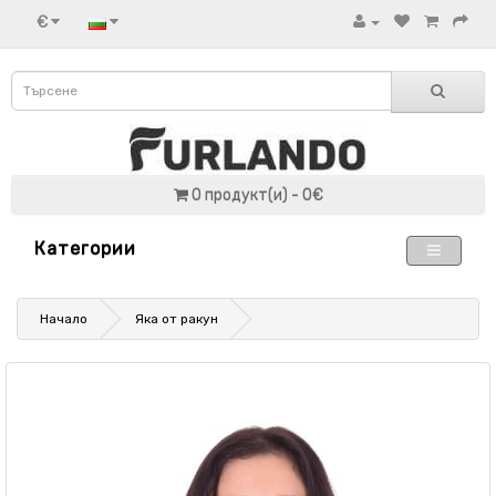
€
0 продукт(и) - 0€
Категории
Начало
Яка от ракун