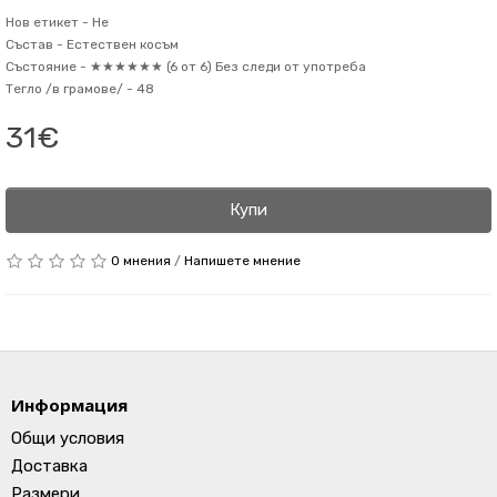
Нов етикет -
Не
Състав -
Естествен косъм
Състояние -
★★★★★★ (6 от 6) Без следи от употреба
Тегло /в грамове/ -
48
31€
Купи
0 мнения
/
Напишете мнение
Информация
Общи условия
Доставка
Размери