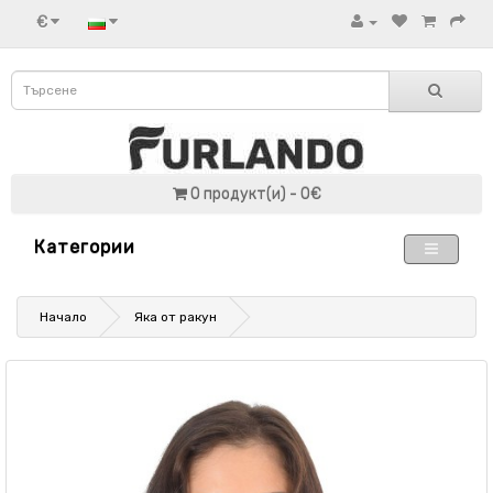
€
0 продукт(и) - 0€
Категории
Начало
Яка от ракун