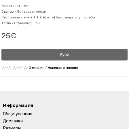
Нов етикет -
Не
Състав -
Естествен косъм
Състояние -
★★★★★★ (6 от 6) Без следи от употреба
Тегло /в грамове/ -
68
25€
Купи
0 мнения
/
Напишете мнение
Информация
Общи условия
Доставка
Размери