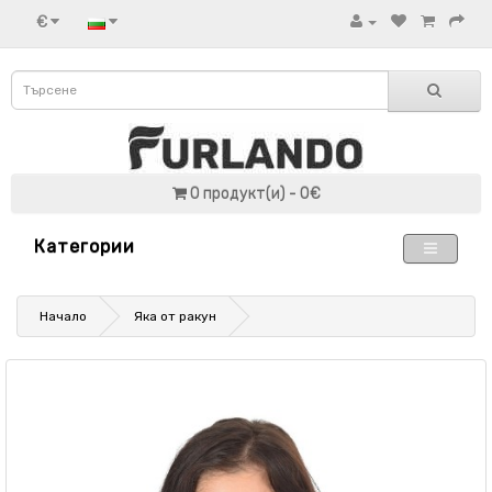
€
0 продукт(и) - 0€
Категории
Начало
Яка от ракун