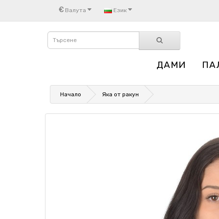
€
Валута
Език
ДАМИ
ПА
Начало
Яка от ракун