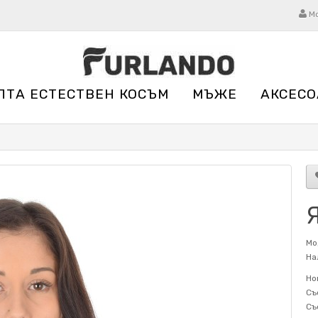
М
ЛТА ЕСТЕСТВЕН КОСЪМ
МЪЖЕ
АКСЕСО
Я
Мо
На
Но
Съ
Съ