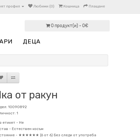
оят профил
Любими (0)
Кошница
Плащане
0 продукт(и) - 0€
АРИ
ДЕЦА
ка от ракун
дел: 10090892
личност: 1
в етикет -
Не
став -
Естествен косъм
стояние -
★★★★★★ (6 от 6) Без следи от употреба