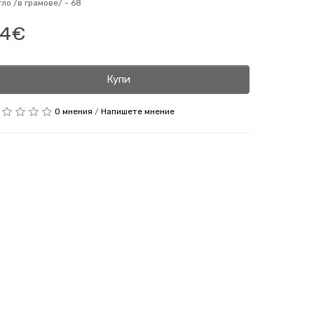
гло /в грамове/ -
68
34€
Купи
0 мнения
/
Напишете мнение