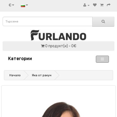
€
0 продукт(и) - 0€
Категории
Начало
Яка от ракун