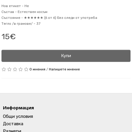
Нов етикет -
Не
Състав -
Естествен косъм
Състояние -
★★★★★★ (6 от 6) Без следи от употреба
Тегло /в грамове/ -
37
15€
Купи
0 мнения
/
Напишете мнение
Информация
Общи условия
Доставка
Размери